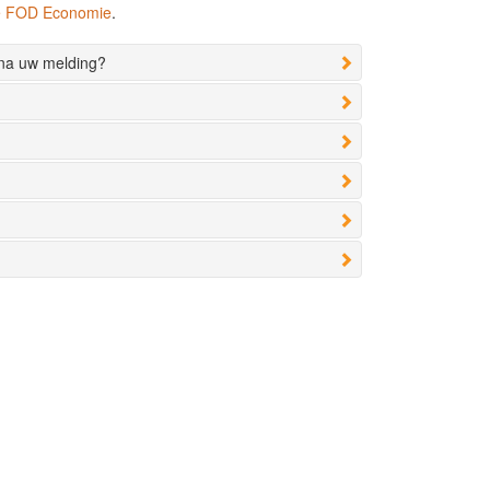
de FOD Economie
.
 na uw melding?