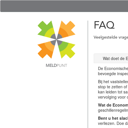
FAQ
Veelgestelde vrag
Wat doet de 
MELD
PUNT
De Economische 
bevoegde inspec
Bij het vastste
stop te zetten o
kan leiden tot s
vervolging voor 
Wat de Economi
geschillenregel
Bent u het slac
verliezen. Doe d