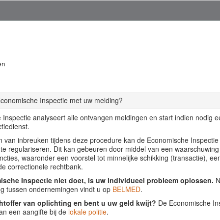
en
Economische Inspectie met uw melding?
Inspectie analyseert alle ontvangen meldingen en start indien nodig 
tiedienst.
llen van inbreuken tijdens deze procedure kan de Economische Inspecti
f te regulariseren. Dit kan gebeuren door middel van een waarschuwing
ancties, waaronder een voorstel tot minnelijke schikking (transactie), ee
de correctionele rechtbank.
sche Inspectie niet doet, is uw individueel probleem oplossen.
Nu
ing tussen ondernemingen vindt u op
BELMED
.
htoffer van oplichting en bent u uw geld kwijt?
De Economische Insp
an een aangifte bij de
lokale politie
.