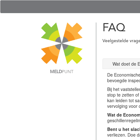
FAQ
Veelgestelde vrag
Wat doet de 
MELD
PUNT
De Economische 
bevoegde inspec
Bij het vastste
stop te zetten o
kan leiden tot s
vervolging voor 
Wat de Economi
geschillenregel
Bent u het slac
verliezen. Doe d