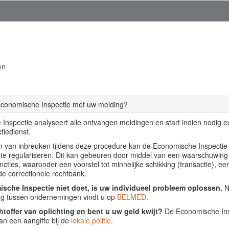
en
Economische Inspectie met uw melding?
Inspectie analyseert alle ontvangen meldingen en start indien nodig 
tiedienst.
llen van inbreuken tijdens deze procedure kan de Economische Inspecti
f te regulariseren. Dit kan gebeuren door middel van een waarschuwing
ancties, waaronder een voorstel tot minnelijke schikking (transactie), ee
de correctionele rechtbank.
sche Inspectie niet doet, is uw individueel probleem oplossen.
Nu
ing tussen ondernemingen vindt u op
BELMED
.
htoffer van oplichting en bent u uw geld kwijt?
De Economische Insp
an een aangifte bij de
lokale politie
.