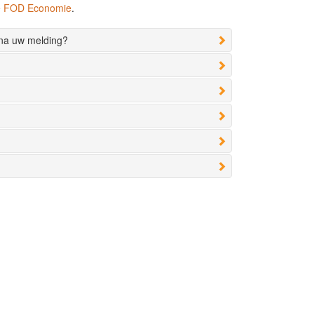
de FOD Economie
.
 na uw melding?