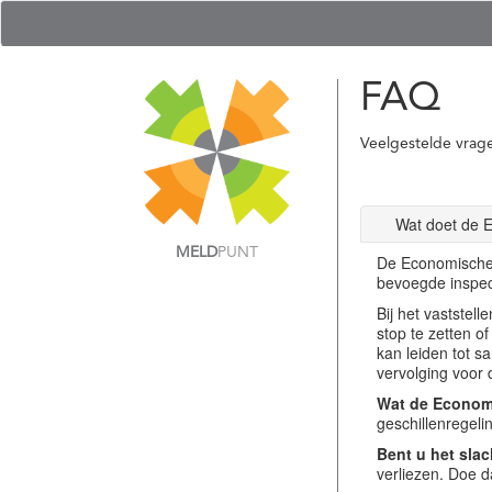
FAQ
Veelgestelde vrag
Wat doet de 
MELD
PUNT
De Economische 
bevoegde inspec
Bij het vastste
stop te zetten o
kan leiden tot s
vervolging voor 
Wat de Economi
geschillenregel
Bent u het slac
verliezen. Doe d