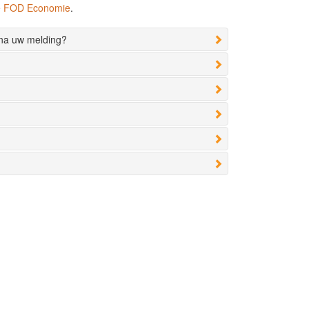
de FOD Economie
.
 na uw melding?