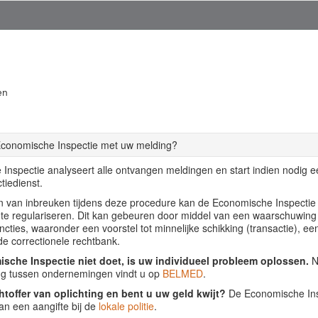
en
Economische Inspectie met uw melding?
Inspectie analyseert alle ontvangen meldingen en start indien nodig 
tiedienst.
llen van inbreuken tijdens deze procedure kan de Economische Inspecti
f te regulariseren. Dit kan gebeuren door middel van een waarschuwing
ancties, waaronder een voorstel tot minnelijke schikking (transactie), ee
de correctionele rechtbank.
sche Inspectie niet doet, is uw individueel probleem oplossen.
Nu
ing tussen ondernemingen vindt u op
BELMED
.
htoffer van oplichting en bent u uw geld kwijt?
De Economische Insp
an een aangifte bij de
lokale politie
.