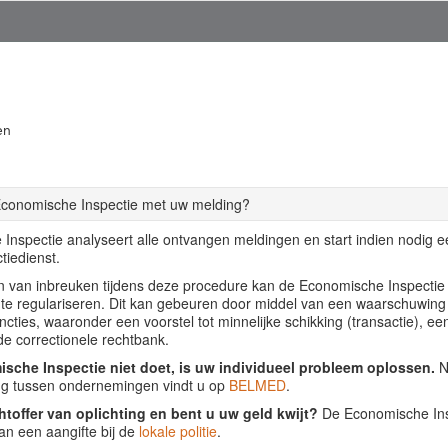
en
Economische Inspectie met uw melding?
Inspectie analyseert alle ontvangen meldingen en start indien nodig 
tiedienst.
llen van inbreuken tijdens deze procedure kan de Economische Inspecti
f te regulariseren. Dit kan gebeuren door middel van een waarschuwing
ancties, waaronder een voorstel tot minnelijke schikking (transactie), ee
de correctionele rechtbank.
sche Inspectie niet doet, is uw individueel probleem oplossen.
Nu
ing tussen ondernemingen vindt u op
BELMED
.
htoffer van oplichting en bent u uw geld kwijt?
De Economische Insp
an een aangifte bij de
lokale politie
.