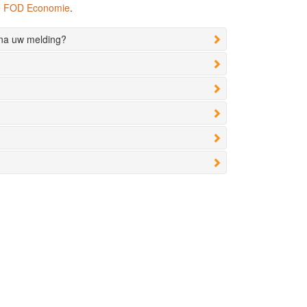
de FOD Economie
.
 na uw melding?