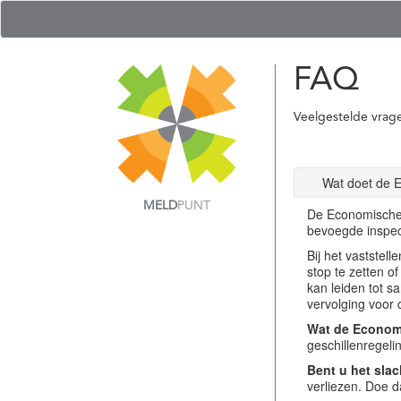
FAQ
Veelgestelde vrag
Wat doet de 
MELD
PUNT
De Economische 
bevoegde inspec
Bij het vastste
stop te zetten o
kan leiden tot s
vervolging voor 
Wat de Economi
geschillenregel
Bent u het slac
verliezen. Doe d