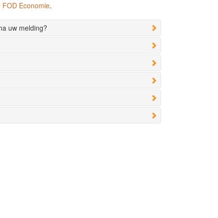
de FOD Economie
.
 na uw melding?