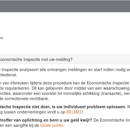
en
Economische Inspectie met uw melding?
Inspectie analyseert alle ontvangen meldingen en start indien nodig 
tiedienst.
llen van inbreuken tijdens deze procedure kan de Economische Inspecti
f te regulariseren. Dit kan gebeuren door middel van een waarschuwing
ancties, waaronder een voorstel tot minnelijke schikking (transactie), ee
de correctionele rechtbank.
sche Inspectie niet doet, is uw individueel probleem oplossen.
Nu
ing tussen ondernemingen vindt u op
BELMED
.
htoffer van oplichting en bent u uw geld kwijt?
De Economische Insp
an een aangifte bij de
lokale politie
.