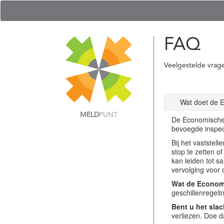
FAQ
Veelgestelde vrag
Wat doet de 
MELD
PUNT
De Economische 
bevoegde inspec
Bij het vastste
stop te zetten o
kan leiden tot s
vervolging voor 
Wat de Economi
geschillenregel
Bent u het slac
verliezen. Doe d