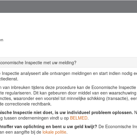
en
Economische Inspectie met uw melding?
Inspectie analyseert alle ontvangen meldingen en start indien nodig 
tiedienst.
llen van inbreuken tijdens deze procedure kan de Economische Inspecti
f te regulariseren. Dit kan gebeuren door middel van een waarschuwing
ancties, waaronder een voorstel tot minnelijke schikking (transactie), ee
de correctionele rechtbank.
sche Inspectie niet doet, is uw individueel probleem oplossen.
Nu
ing tussen ondernemingen vindt u op
BELMED
.
htoffer van oplichting en bent u uw geld kwijt?
De Economische Insp
an een aangifte bij de
lokale politie
.