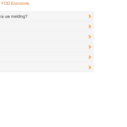
de FOD Economie
.
 na uw melding?