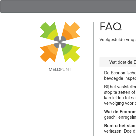
FAQ
Veelgestelde vrag
Wat doet de 
MELD
PUNT
De Economische 
bevoegde inspec
Bij het vastste
stop te zetten o
kan leiden tot s
vervolging voor 
Wat de Economi
geschillenregel
Bent u het slac
verliezen. Doe d