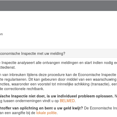
en
Economische Inspectie met uw melding?
Inspectie analyseert alle ontvangen meldingen en start indien nodig 
tiedienst.
llen van inbreuken tijdens deze procedure kan de Economische Inspecti
f te regulariseren. Dit kan gebeuren door middel van een waarschuwing
ancties, waaronder een voorstel tot minnelijke schikking (transactie), ee
de correctionele rechtbank.
sche Inspectie niet doet, is uw individueel probleem oplossen.
Nu
ing tussen ondernemingen vindt u op
BELMED
.
htoffer van oplichting en bent u uw geld kwijt?
De Economische Insp
an een aangifte bij de
lokale politie
.