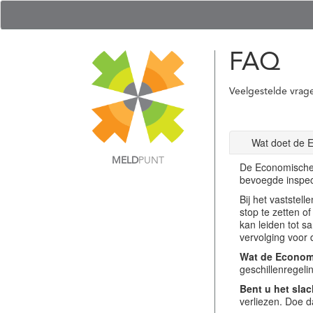
FAQ
Veelgestelde vrag
Wat doet de 
MELD
PUNT
De Economische 
bevoegde inspec
Bij het vastste
stop te zetten o
kan leiden tot s
vervolging voor 
Wat de Economi
geschillenregel
Bent u het slac
verliezen. Doe d