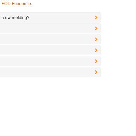
de FOD Economie
.
 na uw melding?