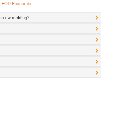
de FOD Economie
.
 na uw melding?