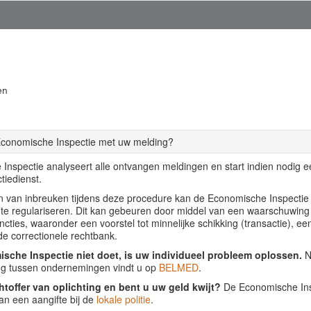
en
Economische Inspectie met uw melding?
Inspectie analyseert alle ontvangen meldingen en start indien nodig 
tiedienst.
llen van inbreuken tijdens deze procedure kan de Economische Inspecti
f te regulariseren. Dit kan gebeuren door middel van een waarschuwing
ancties, waaronder een voorstel tot minnelijke schikking (transactie), ee
de correctionele rechtbank.
sche Inspectie niet doet, is uw individueel probleem oplossen.
Nu
ing tussen ondernemingen vindt u op
BELMED
.
htoffer van oplichting en bent u uw geld kwijt?
De Economische Insp
an een aangifte bij de
lokale politie
.