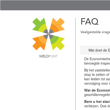
FAQ
Veelgestelde vrag
Wat doet de 
MELD
PUNT
De Economische 
bevoegde inspec
Bij het vastste
stop te zetten o
kan leiden tot s
vervolging voor 
Wat de Economi
geschillenregel
Bent u het slac
verliezen. Doe d