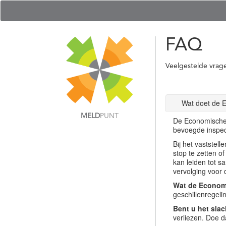
FAQ
Veelgestelde vrag
Wat doet de 
MELD
PUNT
De Economische 
bevoegde inspec
Bij het vastste
stop te zetten o
kan leiden tot s
vervolging voor 
Wat de Economi
geschillenregel
Bent u het slac
verliezen. Doe d