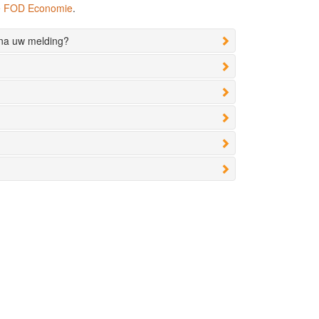
de FOD Economie
.
 na uw melding?