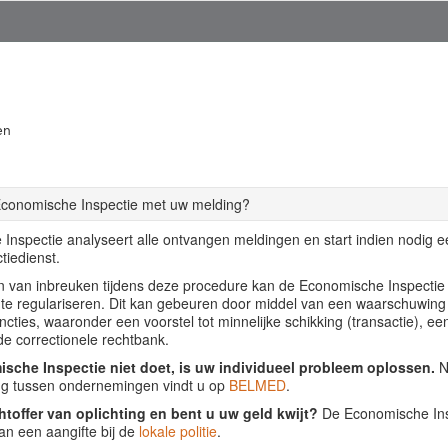
en
Economische Inspectie met uw melding?
Inspectie analyseert alle ontvangen meldingen en start indien nodig 
tiedienst.
llen van inbreuken tijdens deze procedure kan de Economische Inspecti
f te regulariseren. Dit kan gebeuren door middel van een waarschuwing
ancties, waaronder een voorstel tot minnelijke schikking (transactie), ee
de correctionele rechtbank.
sche Inspectie niet doet, is uw individueel probleem oplossen.
Nu
ing tussen ondernemingen vindt u op
BELMED
.
htoffer van oplichting en bent u uw geld kwijt?
De Economische Insp
an een aangifte bij de
lokale politie
.