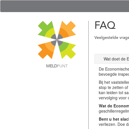
FAQ
Veelgestelde vrag
Wat doet de 
MELD
PUNT
De Economische 
bevoegde inspec
Bij het vastste
stop te zetten o
kan leiden tot s
vervolging voor 
Wat de Economi
geschillenregel
Bent u het slac
verliezen. Doe d