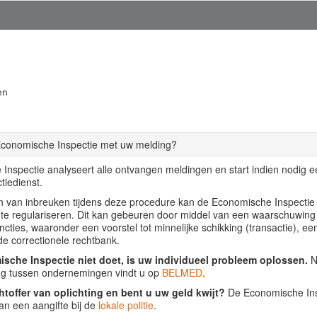
en
Economische Inspectie met uw melding?
Inspectie analyseert alle ontvangen meldingen en start indien nodig 
tiedienst.
llen van inbreuken tijdens deze procedure kan de Economische Inspecti
f te regulariseren. Dit kan gebeuren door middel van een waarschuwing
ancties, waaronder een voorstel tot minnelijke schikking (transactie), ee
de correctionele rechtbank.
sche Inspectie niet doet, is uw individueel probleem oplossen.
Nu
ing tussen ondernemingen vindt u op
BELMED
.
htoffer van oplichting en bent u uw geld kwijt?
De Economische Insp
an een aangifte bij de
lokale politie
.