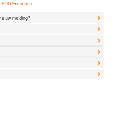
de FOD Economie
.
 na uw melding?