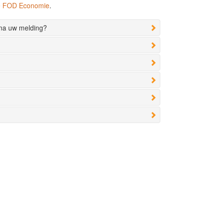
de FOD Economie
.
 na uw melding?