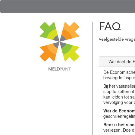
FAQ
Veelgestelde vrag
Wat doet de 
MELD
PUNT
De Economische 
bevoegde inspec
Bij het vastste
stop te zetten o
kan leiden tot s
vervolging voor 
Wat de Economi
geschillenregel
Bent u het slac
verliezen. Doe d