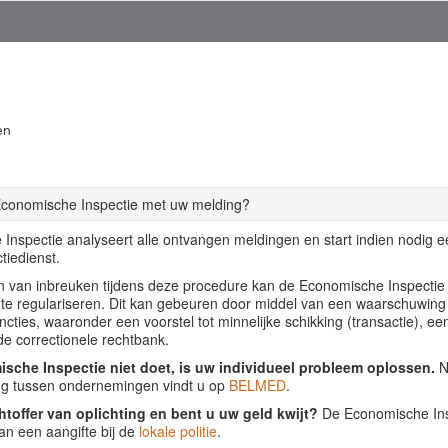
en
Economische Inspectie met uw melding?
Inspectie analyseert alle ontvangen meldingen en start indien nodig 
tiedienst.
llen van inbreuken tijdens deze procedure kan de Economische Inspecti
f te regulariseren. Dit kan gebeuren door middel van een waarschuwing
ancties, waaronder een voorstel tot minnelijke schikking (transactie), ee
de correctionele rechtbank.
sche Inspectie niet doet, is uw individueel probleem oplossen.
Nu
ing tussen ondernemingen vindt u op
BELMED
.
htoffer van oplichting en bent u uw geld kwijt?
De Economische Insp
an een aangifte bij de
lokale politie
.