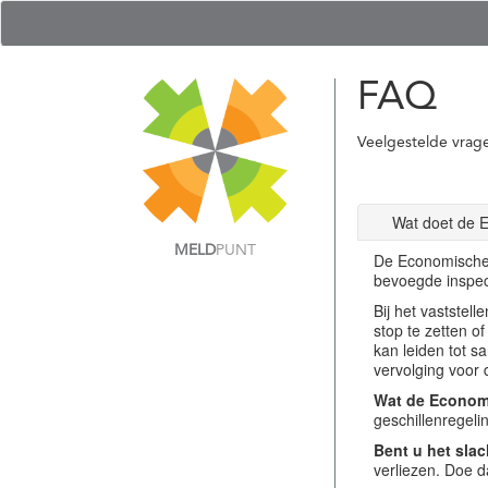
FAQ
Veelgestelde vrag
Wat doet de 
MELD
PUNT
De Economische 
bevoegde inspec
Bij het vastste
stop te zetten o
kan leiden tot s
vervolging voor 
Wat de Economi
geschillenregel
Bent u het slac
verliezen. Doe d