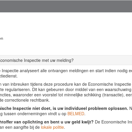
en
Economische Inspectie met uw melding?
Inspectie analyseert alle ontvangen meldingen en start indien nodig 
tiedienst.
llen van inbreuken tijdens deze procedure kan de Economische Inspecti
f te regulariseren. Dit kan gebeuren door middel van een waarschuwing
ancties, waaronder een voorstel tot minnelijke schikking (transactie), ee
de correctionele rechtbank.
sche Inspectie niet doet, is uw individueel probleem oplossen.
Nu
ing tussen ondernemingen vindt u op
BELMED
.
htoffer van oplichting en bent u uw geld kwijt?
De Economische Insp
an een aangifte bij de
lokale politie
.