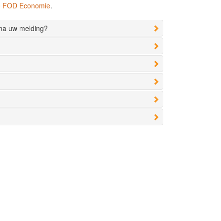
de FOD Economie
.
 na uw melding?