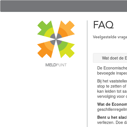
FAQ
Veelgestelde vrag
Wat doet de 
MELD
PUNT
De Economische 
bevoegde inspec
Bij het vastste
stop te zetten o
kan leiden tot s
vervolging voor 
Wat de Economi
geschillenregel
Bent u het slac
verliezen. Doe d