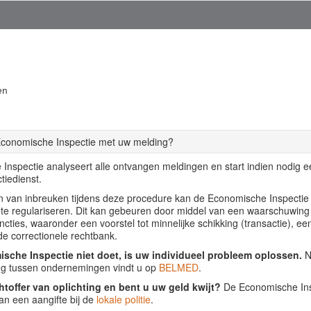
en
Economische Inspectie met uw melding?
Inspectie analyseert alle ontvangen meldingen en start indien nodig 
tiedienst.
llen van inbreuken tijdens deze procedure kan de Economische Inspecti
f te regulariseren. Dit kan gebeuren door middel van een waarschuwing
ancties, waaronder een voorstel tot minnelijke schikking (transactie), ee
de correctionele rechtbank.
sche Inspectie niet doet, is uw individueel probleem oplossen.
Nu
ing tussen ondernemingen vindt u op
BELMED
.
htoffer van oplichting en bent u uw geld kwijt?
De Economische Insp
an een aangifte bij de
lokale politie
.