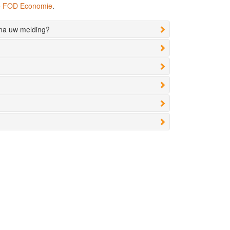
de FOD Economie
.
 na uw melding?