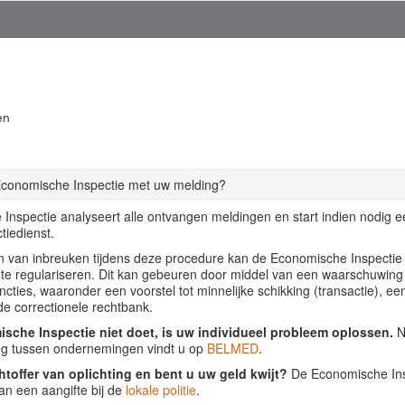
en
Economische Inspectie met uw melding?
Inspectie analyseert alle ontvangen meldingen en start indien nodig 
tiedienst.
llen van inbreuken tijdens deze procedure kan de Economische Inspecti
f te regulariseren. Dit kan gebeuren door middel van een waarschuwing
ancties, waaronder een voorstel tot minnelijke schikking (transactie), ee
de correctionele rechtbank.
sche Inspectie niet doet, is uw individueel probleem oplossen.
Nu
ing tussen ondernemingen vindt u op
BELMED
.
htoffer van oplichting en bent u uw geld kwijt?
De Economische Insp
an een aangifte bij de
lokale politie
.