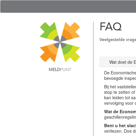
FAQ
Veelgestelde vrag
Wat doet de 
MELD
PUNT
De Economische 
bevoegde inspec
Bij het vastste
stop te zetten o
kan leiden tot s
vervolging voor 
Wat de Economi
geschillenregel
Bent u het slac
verliezen. Doe d