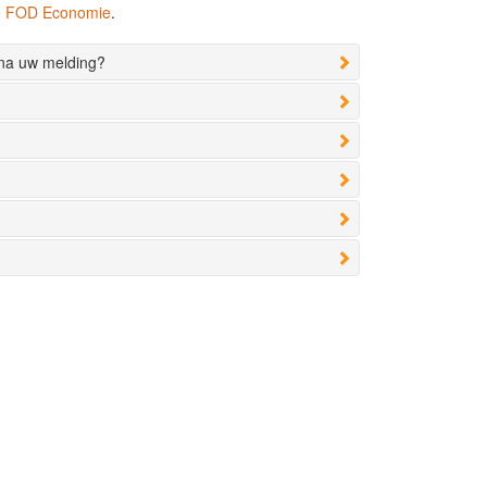
de FOD Economie
.
 na uw melding?