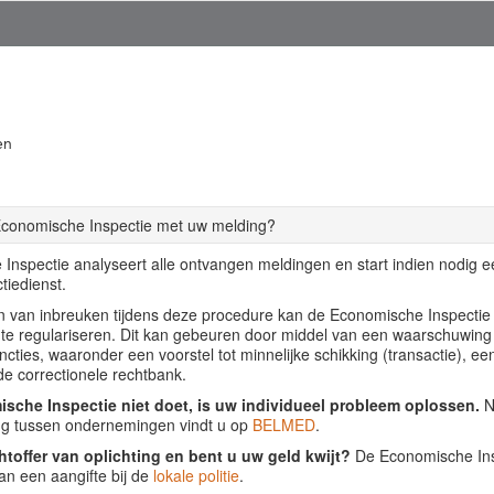
en
Economische Inspectie met uw melding?
Inspectie analyseert alle ontvangen meldingen en start indien nodig 
tiedienst.
llen van inbreuken tijdens deze procedure kan de Economische Inspecti
f te regulariseren. Dit kan gebeuren door middel van een waarschuwing
ancties, waaronder een voorstel tot minnelijke schikking (transactie), ee
de correctionele rechtbank.
sche Inspectie niet doet, is uw individueel probleem oplossen.
Nu
ing tussen ondernemingen vindt u op
BELMED
.
htoffer van oplichting en bent u uw geld kwijt?
De Economische Insp
an een aangifte bij de
lokale politie
.