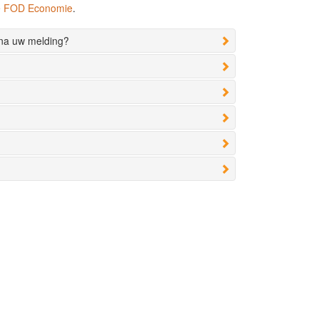
de FOD Economie
.
 na uw melding?