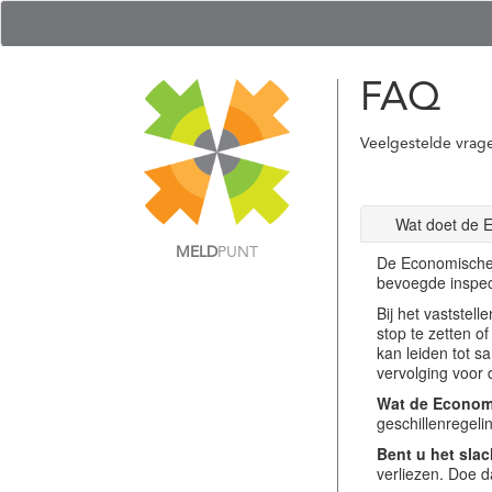
FAQ
Veelgestelde vrag
Wat doet de 
MELD
PUNT
De Economische 
bevoegde inspec
Bij het vastste
stop te zetten o
kan leiden tot s
vervolging voor 
Wat de Economi
geschillenregel
Bent u het slac
verliezen. Doe d