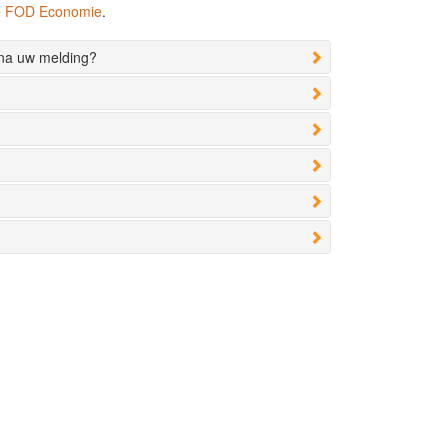
de FOD Economie
.
 na uw melding?