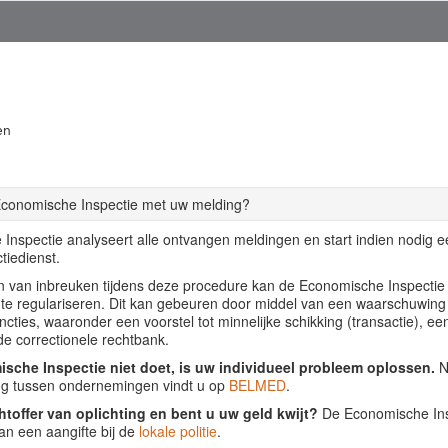
en
Economische Inspectie met uw melding?
Inspectie analyseert alle ontvangen meldingen en start indien nodig 
tiedienst.
llen van inbreuken tijdens deze procedure kan de Economische Inspecti
f te regulariseren. Dit kan gebeuren door middel van een waarschuwing
ancties, waaronder een voorstel tot minnelijke schikking (transactie), ee
de correctionele rechtbank.
sche Inspectie niet doet, is uw individueel probleem oplossen.
Nu
ing tussen ondernemingen vindt u op
BELMED
.
htoffer van oplichting en bent u uw geld kwijt?
De Economische Insp
an een aangifte bij de
lokale politie
.