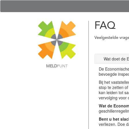
FAQ
Veelgestelde vrag
Wat doet de 
MELD
PUNT
De Economische 
bevoegde inspec
Bij het vastste
stop te zetten o
kan leiden tot s
vervolging voor 
Wat de Economi
geschillenregel
Bent u het slac
verliezen. Doe d