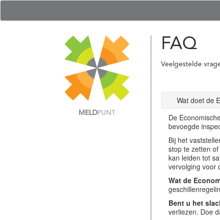
FAQ
Veelgestelde vrag
Wat doet de 
MELD
PUNT
De Economische 
bevoegde inspec
Bij het vastste
stop te zetten o
kan leiden tot s
vervolging voor 
Wat de Economi
geschillenregel
Bent u het slac
verliezen. Doe d