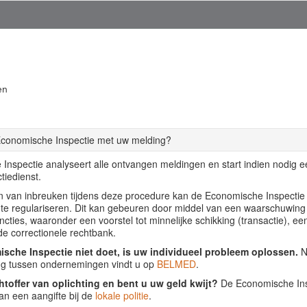
en
Economische Inspectie met uw melding?
Inspectie analyseert alle ontvangen meldingen en start indien nodig 
tiedienst.
llen van inbreuken tijdens deze procedure kan de Economische Inspecti
f te regulariseren. Dit kan gebeuren door middel van een waarschuwing
ancties, waaronder een voorstel tot minnelijke schikking (transactie), ee
de correctionele rechtbank.
sche Inspectie niet doet, is uw individueel probleem oplossen.
Nu
ing tussen ondernemingen vindt u op
BELMED
.
htoffer van oplichting en bent u uw geld kwijt?
De Economische Insp
an een aangifte bij de
lokale politie
.