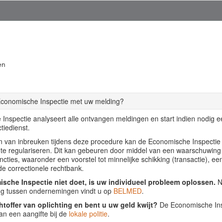
en
Economische Inspectie met uw melding?
Inspectie analyseert alle ontvangen meldingen en start indien nodig 
tiedienst.
llen van inbreuken tijdens deze procedure kan de Economische Inspecti
f te regulariseren. Dit kan gebeuren door middel van een waarschuwing
ancties, waaronder een voorstel tot minnelijke schikking (transactie), ee
de correctionele rechtbank.
sche Inspectie niet doet, is uw individueel probleem oplossen.
Nu
ing tussen ondernemingen vindt u op
BELMED
.
htoffer van oplichting en bent u uw geld kwijt?
De Economische Insp
an een aangifte bij de
lokale politie
.