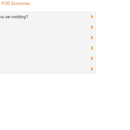
de FOD Economie
.
 na uw melding?