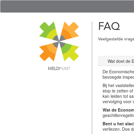
FAQ
Veelgestelde vrag
Wat doet de 
MELD
PUNT
De Economische 
bevoegde inspec
Bij het vastste
stop te zetten o
kan leiden tot s
vervolging voor 
Wat de Economi
geschillenregel
Bent u het slac
verliezen. Doe d