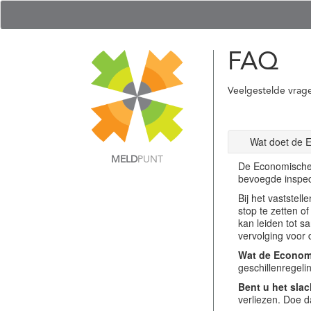
FAQ
Veelgestelde vrag
Wat doet de 
MELD
PUNT
De Economische 
bevoegde inspec
Bij het vastste
stop te zetten o
kan leiden tot s
vervolging voor 
Wat de Economi
geschillenregel
Bent u het slac
verliezen. Doe d