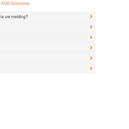
de FOD Economie
.
 na uw melding?