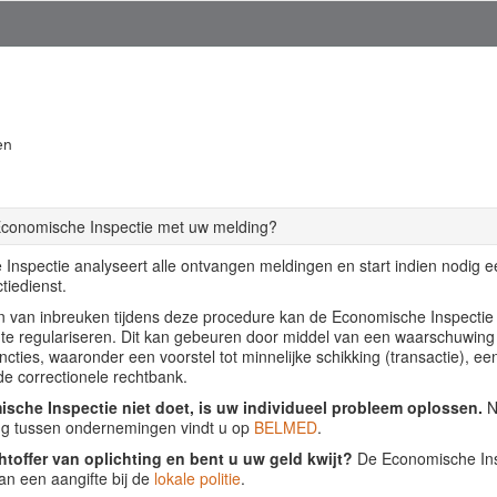
en
Economische Inspectie met uw melding?
Inspectie analyseert alle ontvangen meldingen en start indien nodig 
tiedienst.
llen van inbreuken tijdens deze procedure kan de Economische Inspecti
f te regulariseren. Dit kan gebeuren door middel van een waarschuwing
ancties, waaronder een voorstel tot minnelijke schikking (transactie), ee
de correctionele rechtbank.
sche Inspectie niet doet, is uw individueel probleem oplossen.
Nu
ing tussen ondernemingen vindt u op
BELMED
.
htoffer van oplichting en bent u uw geld kwijt?
De Economische Insp
an een aangifte bij de
lokale politie
.