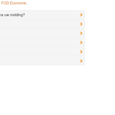
de FOD Economie
.
 na uw melding?