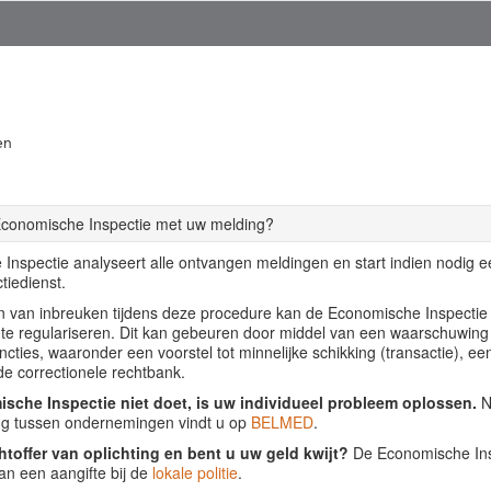
en
Economische Inspectie met uw melding?
Inspectie analyseert alle ontvangen meldingen en start indien nodig 
tiedienst.
llen van inbreuken tijdens deze procedure kan de Economische Inspecti
f te regulariseren. Dit kan gebeuren door middel van een waarschuwing
ancties, waaronder een voorstel tot minnelijke schikking (transactie), ee
de correctionele rechtbank.
sche Inspectie niet doet, is uw individueel probleem oplossen.
Nu
ing tussen ondernemingen vindt u op
BELMED
.
htoffer van oplichting en bent u uw geld kwijt?
De Economische Insp
an een aangifte bij de
lokale politie
.