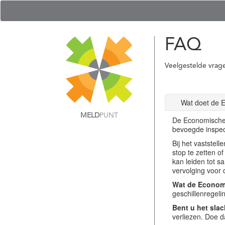
FAQ
Veelgestelde vrag
Wat doet de 
MELD
PUNT
De Economische 
bevoegde inspec
Bij het vastste
stop te zetten o
kan leiden tot s
vervolging voor 
Wat de Economi
geschillenregel
Bent u het slac
verliezen. Doe d