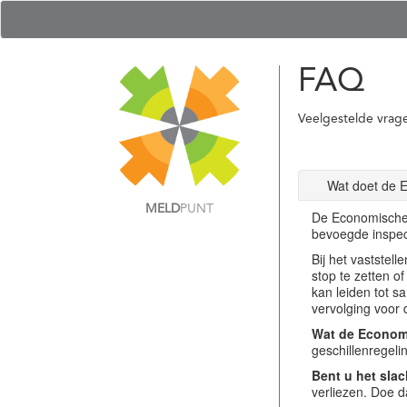
FAQ
Veelgestelde vrag
Wat doet de 
MELD
PUNT
De Economische 
bevoegde inspec
Bij het vastste
stop te zetten o
kan leiden tot s
vervolging voor 
Wat de Economi
geschillenregel
Bent u het slac
verliezen. Doe d