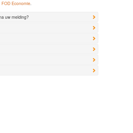
de FOD Economie
.
 na uw melding?