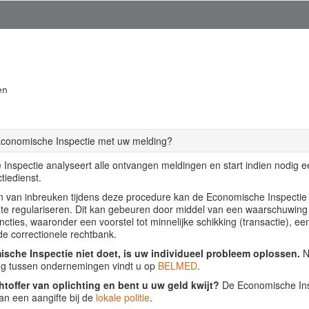
en
Economische Inspectie met uw melding?
Inspectie analyseert alle ontvangen meldingen en start indien nodig 
tiedienst.
llen van inbreuken tijdens deze procedure kan de Economische Inspecti
f te regulariseren. Dit kan gebeuren door middel van een waarschuwing
ancties, waaronder een voorstel tot minnelijke schikking (transactie), ee
de correctionele rechtbank.
sche Inspectie niet doet, is uw individueel probleem oplossen.
Nu
ing tussen ondernemingen vindt u op
BELMED
.
htoffer van oplichting en bent u uw geld kwijt?
De Economische Insp
an een aangifte bij de
lokale politie
.