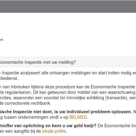
en
Economische Inspectie met uw melding?
Inspectie analyseert alle ontvangen meldingen en start indien nodig 
tiedienst.
llen van inbreuken tijdens deze procedure kan de Economische Inspecti
f te regulariseren. Dit kan gebeuren door middel van een waarschuwing
ancties, waaronder een voorstel tot minnelijke schikking (transactie), ee
de correctionele rechtbank.
sche Inspectie niet doet, is uw individueel probleem oplossen.
Nu
ing tussen ondernemingen vindt u op
BELMED
.
htoffer van oplichting en bent u uw geld kwijt?
De Economische Insp
an een aangifte bij de
lokale politie
.