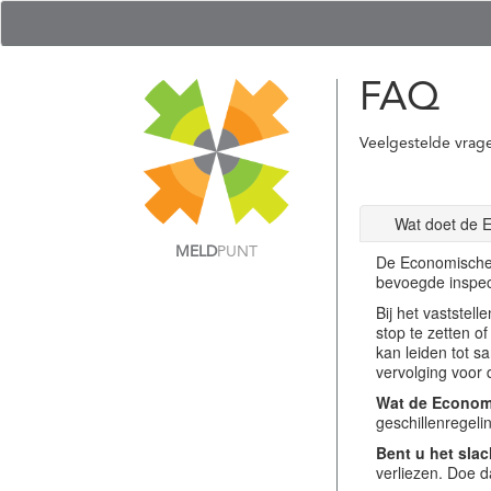
FAQ
Veelgestelde vrag
Wat doet de 
MELD
PUNT
De Economische 
bevoegde inspec
Bij het vastste
stop te zetten o
kan leiden tot s
vervolging voor 
Wat de Economi
geschillenregel
Bent u het slac
verliezen. Doe d