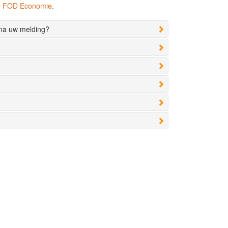
de FOD Economie
.
 na uw melding?