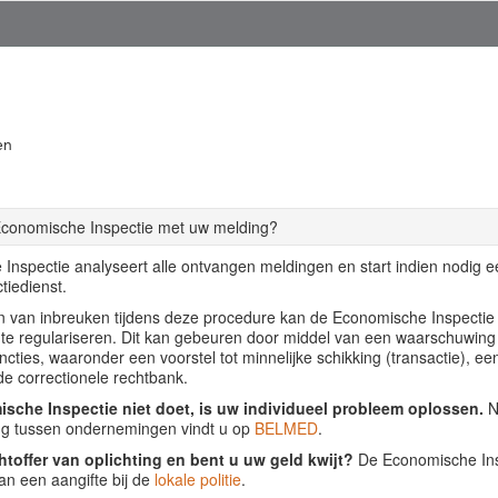
en
Economische Inspectie met uw melding?
Inspectie analyseert alle ontvangen meldingen en start indien nodig 
tiedienst.
llen van inbreuken tijdens deze procedure kan de Economische Inspecti
f te regulariseren. Dit kan gebeuren door middel van een waarschuwing
ancties, waaronder een voorstel tot minnelijke schikking (transactie), ee
de correctionele rechtbank.
sche Inspectie niet doet, is uw individueel probleem oplossen.
Nu
ing tussen ondernemingen vindt u op
BELMED
.
htoffer van oplichting en bent u uw geld kwijt?
De Economische Insp
an een aangifte bij de
lokale politie
.