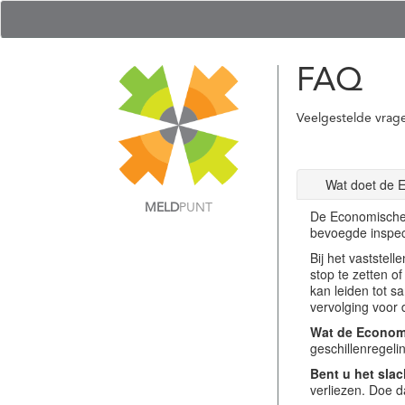
FAQ
Veelgestelde vrag
Wat doet de 
MELD
PUNT
De Economische 
bevoegde inspec
Bij het vastste
stop te zetten o
kan leiden tot s
vervolging voor 
Wat de Economi
geschillenregel
Bent u het slac
verliezen. Doe d