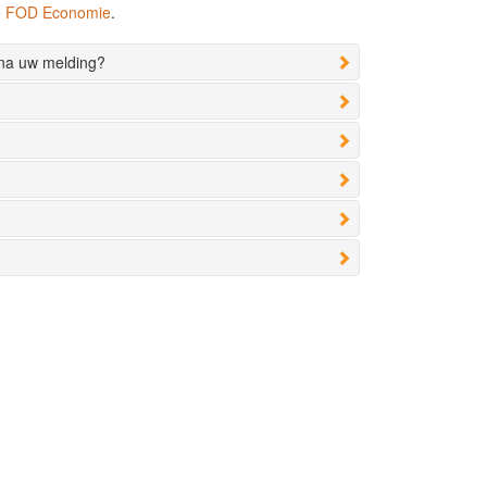
de FOD Economie
.
 na uw melding?