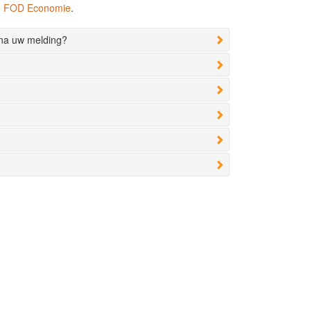
de FOD Economie
.
 na uw melding?