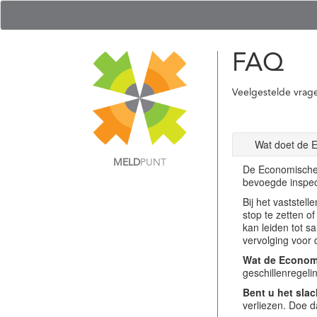
FAQ
Veelgestelde vrag
Wat doet de 
MELD
PUNT
De Economische 
bevoegde inspec
Bij het vastste
stop te zetten o
kan leiden tot s
vervolging voor 
Wat de Economi
geschillenregel
Bent u het slac
verliezen. Doe d