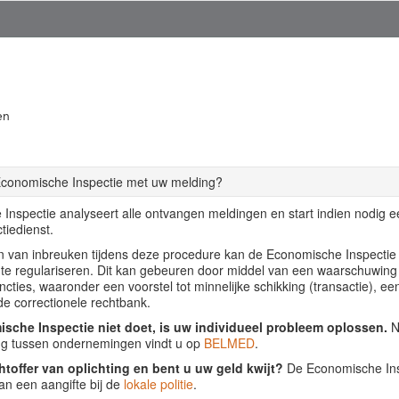
en
Economische Inspectie met uw melding?
Inspectie analyseert alle ontvangen meldingen en start indien nodig 
tiedienst.
llen van inbreuken tijdens deze procedure kan de Economische Inspecti
f te regulariseren. Dit kan gebeuren door middel van een waarschuwing
ancties, waaronder een voorstel tot minnelijke schikking (transactie), ee
de correctionele rechtbank.
sche Inspectie niet doet, is uw individueel probleem oplossen.
Nu
ing tussen ondernemingen vindt u op
BELMED
.
htoffer van oplichting en bent u uw geld kwijt?
De Economische Insp
an een aangifte bij de
lokale politie
.