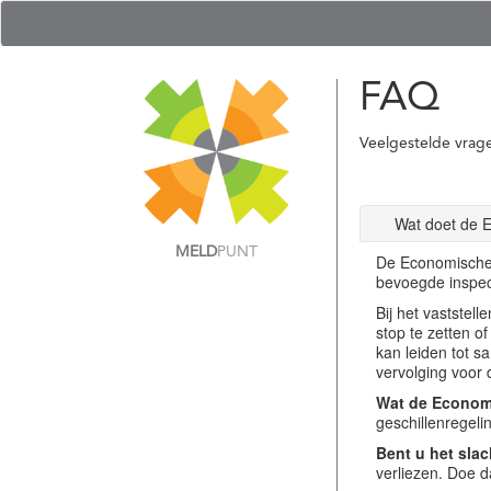
FAQ
Veelgestelde vrag
Wat doet de 
MELD
PUNT
De Economische 
bevoegde inspec
Bij het vastste
stop te zetten o
kan leiden tot s
vervolging voor 
Wat de Economi
geschillenregel
Bent u het slac
verliezen. Doe d