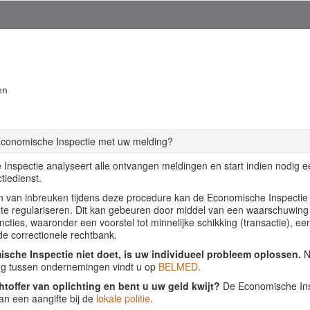
en
Economische Inspectie met uw melding?
Inspectie analyseert alle ontvangen meldingen en start indien nodig 
tiedienst.
llen van inbreuken tijdens deze procedure kan de Economische Inspecti
f te regulariseren. Dit kan gebeuren door middel van een waarschuwing
ancties, waaronder een voorstel tot minnelijke schikking (transactie), ee
de correctionele rechtbank.
sche Inspectie niet doet, is uw individueel probleem oplossen.
Nu
ing tussen ondernemingen vindt u op
BELMED
.
htoffer van oplichting en bent u uw geld kwijt?
De Economische Insp
an een aangifte bij de
lokale politie
.