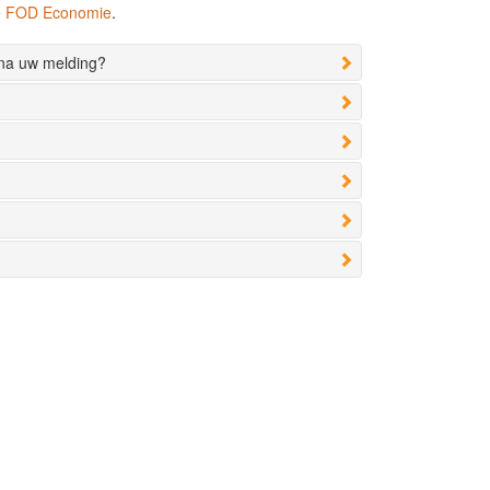
de FOD Economie
.
 na uw melding?