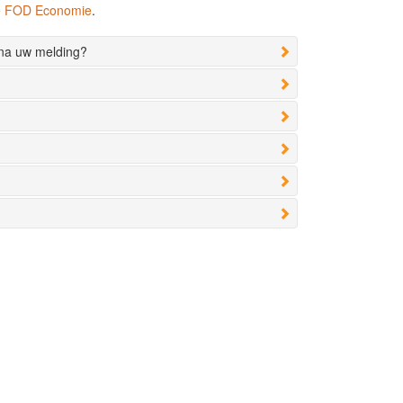
de FOD Economie
.
 na uw melding?