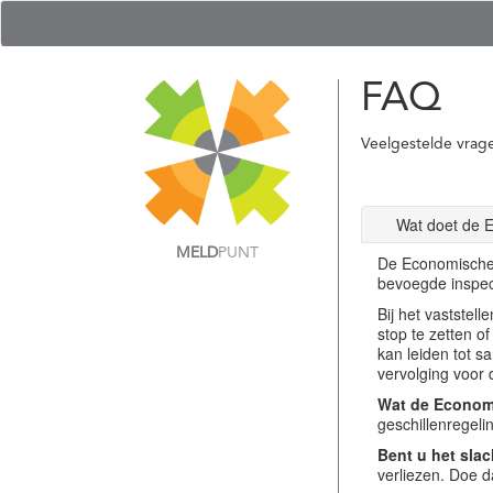
FAQ
Veelgestelde vrag
Wat doet de 
MELD
PUNT
De Economische 
bevoegde inspec
Bij het vastste
stop te zetten o
kan leiden tot s
vervolging voor 
Wat de Economi
geschillenregel
Bent u het slac
verliezen. Doe d