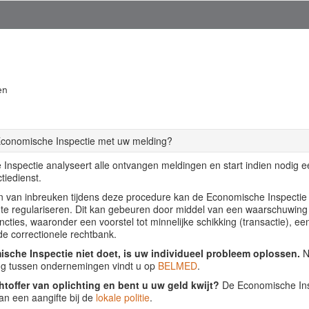
en
Economische Inspectie met uw melding?
Inspectie analyseert alle ontvangen meldingen en start indien nodig 
tiedienst.
llen van inbreuken tijdens deze procedure kan de Economische Inspecti
f te regulariseren. Dit kan gebeuren door middel van een waarschuwing
ancties, waaronder een voorstel tot minnelijke schikking (transactie), ee
de correctionele rechtbank.
sche Inspectie niet doet, is uw individueel probleem oplossen.
Nu
ing tussen ondernemingen vindt u op
BELMED
.
htoffer van oplichting en bent u uw geld kwijt?
De Economische Insp
an een aangifte bij de
lokale politie
.