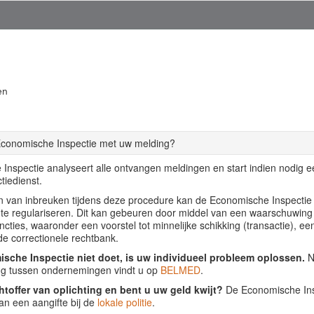
en
Economische Inspectie met uw melding?
Inspectie analyseert alle ontvangen meldingen en start indien nodig 
tiedienst.
llen van inbreuken tijdens deze procedure kan de Economische Inspecti
f te regulariseren. Dit kan gebeuren door middel van een waarschuwing
ancties, waaronder een voorstel tot minnelijke schikking (transactie), ee
de correctionele rechtbank.
sche Inspectie niet doet, is uw individueel probleem oplossen.
Nu
ing tussen ondernemingen vindt u op
BELMED
.
htoffer van oplichting en bent u uw geld kwijt?
De Economische Insp
an een aangifte bij de
lokale politie
.