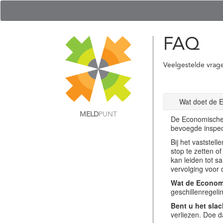
FAQ
Veelgestelde vrag
Wat doet de 
MELD
PUNT
De Economische 
bevoegde inspec
Bij het vastste
stop te zetten o
kan leiden tot s
vervolging voor 
Wat de Economi
geschillenregel
Bent u het slac
verliezen. Doe d