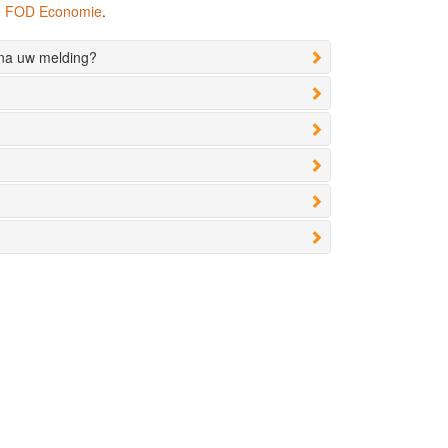
de FOD Economie
.
 na uw melding?