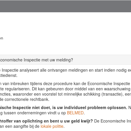
en
Economische Inspectie met uw melding?
Inspectie analyseert alle ontvangen meldingen en start indien nodig 
tiedienst.
llen van inbreuken tijdens deze procedure kan de Economische Inspecti
f te regulariseren. Dit kan gebeuren door middel van een waarschuwing
ancties, waaronder een voorstel tot minnelijke schikking (transactie), ee
de correctionele rechtbank.
sche Inspectie niet doet, is uw individueel probleem oplossen.
Nu
ing tussen ondernemingen vindt u op
BELMED
.
htoffer van oplichting en bent u uw geld kwijt?
De Economische Insp
an een aangifte bij de
lokale politie
.