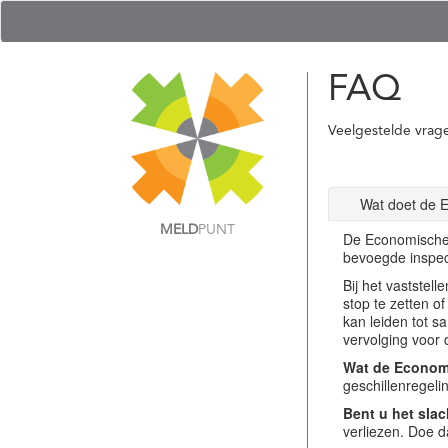
FAQ
Veelgestelde vrag
Wat doet de 
MELD
PUNT
De Economische 
bevoegde inspec
Bij het vastste
stop te zetten o
kan leiden tot s
vervolging voor 
Wat de Economi
geschillenregel
Bent u het slac
verliezen. Doe d