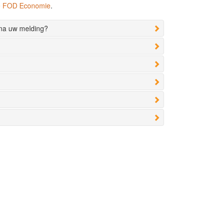
de FOD Economie
.
 na uw melding?