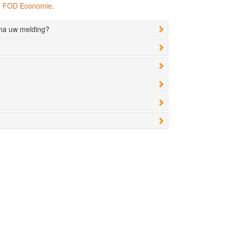
de FOD Economie
.
 na uw melding?