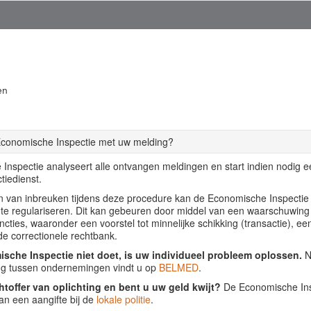
en
Economische Inspectie met uw melding?
Inspectie analyseert alle ontvangen meldingen en start indien nodig 
tiedienst.
llen van inbreuken tijdens deze procedure kan de Economische Inspecti
f te regulariseren. Dit kan gebeuren door middel van een waarschuwing
ancties, waaronder een voorstel tot minnelijke schikking (transactie), ee
de correctionele rechtbank.
sche Inspectie niet doet, is uw individueel probleem oplossen.
Nu
ing tussen ondernemingen vindt u op
BELMED
.
htoffer van oplichting en bent u uw geld kwijt?
De Economische Insp
an een aangifte bij de
lokale politie
.