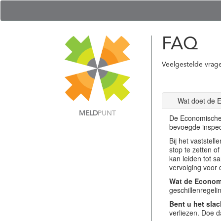
FAQ
Veelgestelde vrag
Wat doet de 
MELD
PUNT
De Economische 
bevoegde inspec
Bij het vastste
stop te zetten o
kan leiden tot s
vervolging voor 
Wat de Economi
geschillenregel
Bent u het slac
verliezen. Doe d