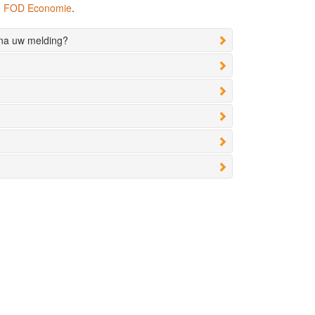
de FOD Economie
.
 na uw melding?