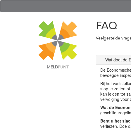
FAQ
Veelgestelde vrag
Wat doet de 
MELD
PUNT
De Economische 
bevoegde inspec
Bij het vastste
stop te zetten o
kan leiden tot s
vervolging voor 
Wat de Economi
geschillenregel
Bent u het slac
verliezen. Doe d