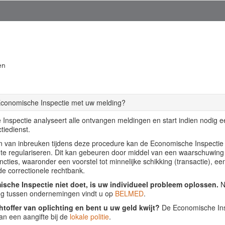
en
Economische Inspectie met uw melding?
Inspectie analyseert alle ontvangen meldingen en start indien nodig 
tiedienst.
llen van inbreuken tijdens deze procedure kan de Economische Inspecti
f te regulariseren. Dit kan gebeuren door middel van een waarschuwing
ancties, waaronder een voorstel tot minnelijke schikking (transactie), ee
de correctionele rechtbank.
sche Inspectie niet doet, is uw individueel probleem oplossen.
Nu
ing tussen ondernemingen vindt u op
BELMED
.
htoffer van oplichting en bent u uw geld kwijt?
De Economische Insp
an een aangifte bij de
lokale politie
.