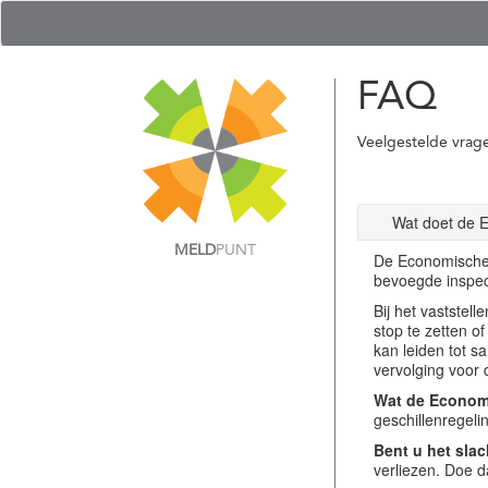
FAQ
Veelgestelde vrag
Wat doet de 
MELD
PUNT
De Economische 
bevoegde inspec
Bij het vastste
stop te zetten o
kan leiden tot s
vervolging voor 
Wat de Economi
geschillenregel
Bent u het slac
verliezen. Doe d