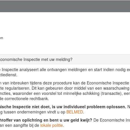
en
Economische Inspectie met uw melding?
Inspectie analyseert alle ontvangen meldingen en start indien nodig 
tiedienst.
llen van inbreuken tijdens deze procedure kan de Economische Inspecti
f te regulariseren. Dit kan gebeuren door middel van een waarschuwing
ancties, waaronder een voorstel tot minnelijke schikking (transactie), ee
de correctionele rechtbank.
sche Inspectie niet doet, is uw individueel probleem oplossen.
Nu
ing tussen ondernemingen vindt u op
BELMED
.
htoffer van oplichting en bent u uw geld kwijt?
De Economische Insp
an een aangifte bij de
lokale politie
.