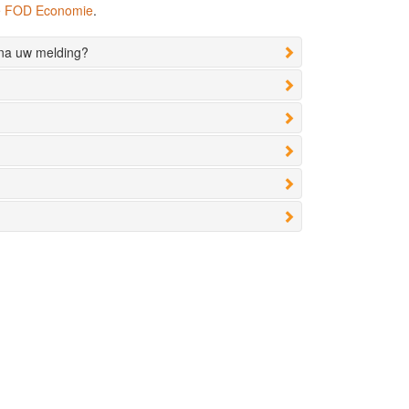
de FOD Economie
.
 na uw melding?