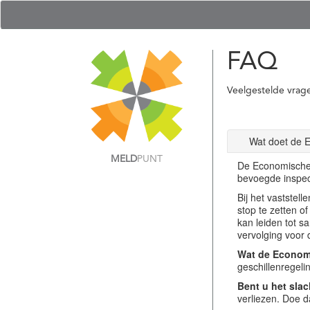
FAQ
Veelgestelde vrag
Wat doet de 
MELD
PUNT
De Economische 
bevoegde inspec
Bij het vastste
stop te zetten o
kan leiden tot s
vervolging voor 
Wat de Economi
geschillenregel
Bent u het slac
verliezen. Doe d