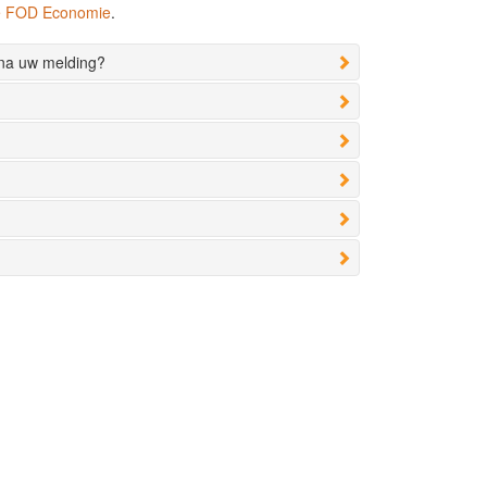
de FOD Economie
.
 na uw melding?