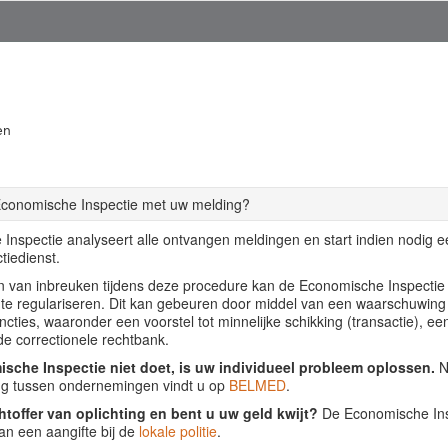
en
Economische Inspectie met uw melding?
Inspectie analyseert alle ontvangen meldingen en start indien nodig 
tiedienst.
llen van inbreuken tijdens deze procedure kan de Economische Inspecti
f te regulariseren. Dit kan gebeuren door middel van een waarschuwing
ancties, waaronder een voorstel tot minnelijke schikking (transactie), ee
de correctionele rechtbank.
sche Inspectie niet doet, is uw individueel probleem oplossen.
Nu
ing tussen ondernemingen vindt u op
BELMED
.
htoffer van oplichting en bent u uw geld kwijt?
De Economische Insp
an een aangifte bij de
lokale politie
.