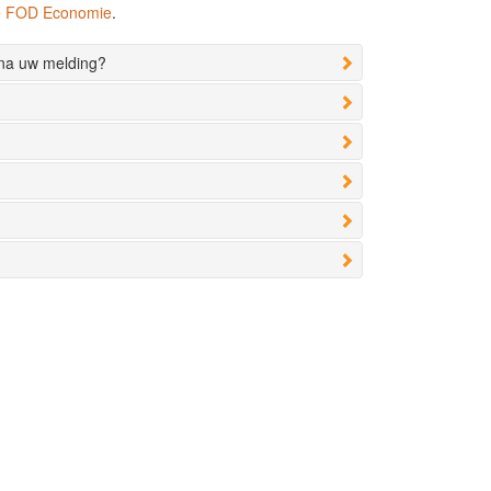
de FOD Economie
.
 na uw melding?