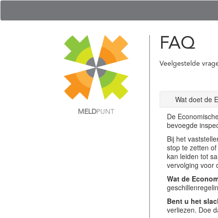
FAQ
Veelgestelde vrag
Wat doet de 
MELD
PUNT
De Economische 
bevoegde inspec
Bij het vastste
stop te zetten o
kan leiden tot s
vervolging voor 
Wat de Economi
geschillenregel
Bent u het slac
verliezen. Doe d