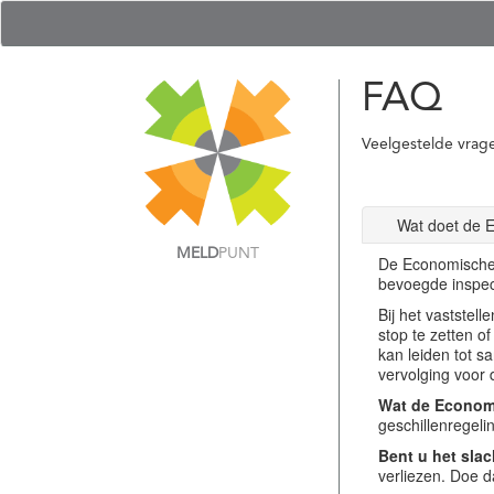
FAQ
Veelgestelde vrag
Wat doet de 
MELD
PUNT
De Economische 
bevoegde inspec
Bij het vastste
stop te zetten o
kan leiden tot s
vervolging voor 
Wat de Economi
geschillenregel
Bent u het slac
verliezen. Doe d