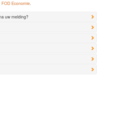
de FOD Economie
.
 na uw melding?