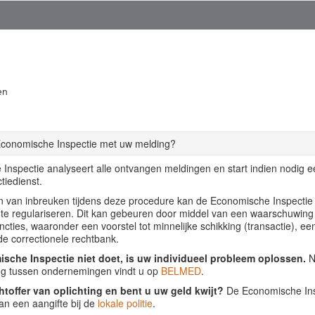
en
Economische Inspectie met uw melding?
Inspectie analyseert alle ontvangen meldingen en start indien nodig 
tiedienst.
llen van inbreuken tijdens deze procedure kan de Economische Inspecti
f te regulariseren. Dit kan gebeuren door middel van een waarschuwing
ancties, waaronder een voorstel tot minnelijke schikking (transactie), ee
de correctionele rechtbank.
sche Inspectie niet doet, is uw individueel probleem oplossen.
Nu
ing tussen ondernemingen vindt u op
BELMED
.
htoffer van oplichting en bent u uw geld kwijt?
De Economische Insp
an een aangifte bij de
lokale politie
.