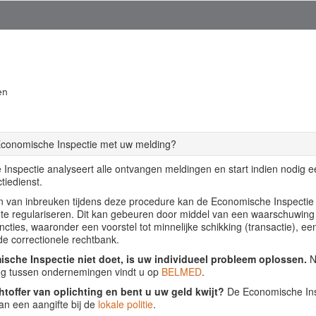
en
Economische Inspectie met uw melding?
Inspectie analyseert alle ontvangen meldingen en start indien nodig 
tiedienst.
llen van inbreuken tijdens deze procedure kan de Economische Inspecti
f te regulariseren. Dit kan gebeuren door middel van een waarschuwing
ancties, waaronder een voorstel tot minnelijke schikking (transactie), ee
de correctionele rechtbank.
sche Inspectie niet doet, is uw individueel probleem oplossen.
Nu
ing tussen ondernemingen vindt u op
BELMED
.
htoffer van oplichting en bent u uw geld kwijt?
De Economische Insp
an een aangifte bij de
lokale politie
.