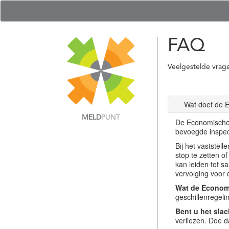
FAQ
Veelgestelde vrag
Wat doet de 
MELD
PUNT
De Economische 
bevoegde inspec
Bij het vastste
stop te zetten o
kan leiden tot s
vervolging voor 
Wat de Economi
geschillenregel
Bent u het slac
verliezen. Doe d