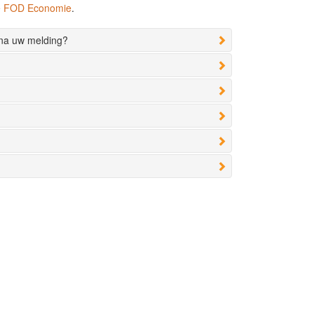
de FOD Economie
.
 na uw melding?