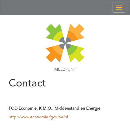
Toggl
naviga
MELD
PUNT
Contact
FOD Economie, K.M.O., Middenstand en Energie
http://www.economie.fgov.be/nl