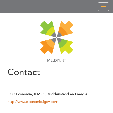
Toggl
naviga
MELD
PUNT
Contact
FOD Economie, K.M.O., Middenstand en Energie
http://www.economie.fgov.be/nl